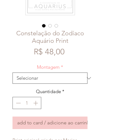
Constelação do Zodíaco
Aquário Print
Preço
R$ 48,00
Montagem
*
Quantidade
*
add to card / adicione ao carrinho