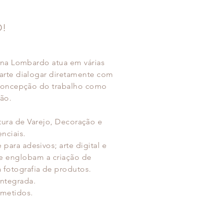
O!
rina Lombardo atua em várias
 arte dialogar diretamente com
 concepção do trabalho como
ão.
etura de Varejo, Decoração e
enciais.
para adesivos; arte digital e
e englobam a criação de
fotografia de produtos.
integrada.
ometidos.