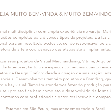
EJA MUITO BEM-VINDA & MUITO BEM-VIND
ional multidisciplinar com ampla experiência no varejo, Ma
uções completas para diversos tipos de projetos. Ela faz a
onal para um resultado exclusivo, sendo responsável pela
retora de arte e coordenação das etapas até a implementaç
izar seus
projetos de Visual Merchandising, Vitrine, Arquit
 de Interiores, tanto para espaços comerciais quanto resid
os de Design Gráfico: desde a criação de sinalização; arte 
s
sociais. Desenvolvemos também projetos de Branding, qu
co e key visual. Também atendemos fazendo produção para 
o seu projeto fica bem completo e desenvolvido de forma 
contamos com profissionais e parceiros incríveis e compr
Estamos em São Paulo, mas atendemos todo o Brasil.