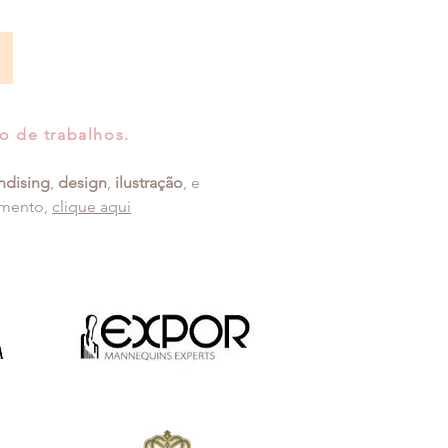
o de trabalhos.
ndising
,
design
,
ilustração
, e
amento,
clique aqui