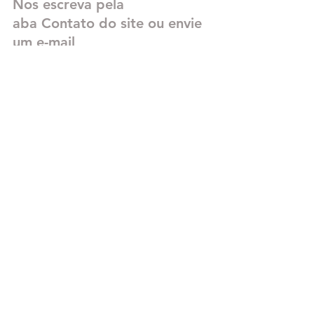
Nos escreva pela 
aba Contato do site ou envie 
um e-mail 
para: 
contato@marinalombar
do.com.br
Se você gostou dessas ideias, 
compartilhe este post, envie para um 
amigo lojista ou salve para consultar 
depois.
Faça da sua marca um cartão postal 
personalizado.
ENVIAMOS MATERIAL PARA TODO O 
BRASIL
Será um prazer te atender!
Sucesso, boas vendas e encante seus 
clientes...