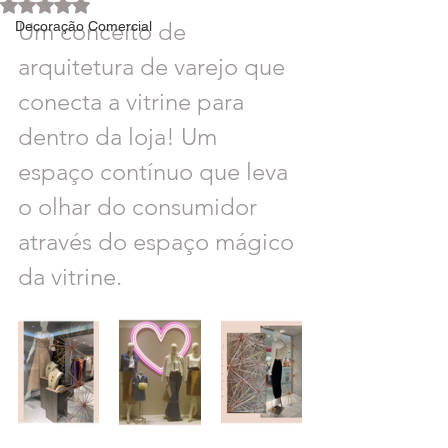
Avaliado com NaN de 5 estrelas.
Um conceito de 
Decoração Comercial
arquitetura de varejo que 
conecta a vitrine para 
dentro da loja! Um 
espaço contínuo que leva 
o olhar do consumidor 
através do espaço mágico 
da vitrine.