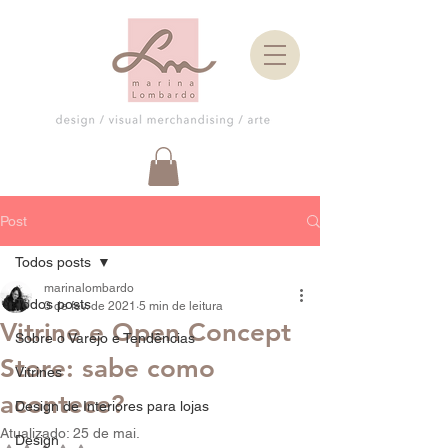
Post
Todos posts
marinalombardo
Todos posts
3 de fev. de 2021
5 min de leitura
Vitrine e Open Concept
Sobre o Varejo e Tendências
Store: sabe como
Vitrines
acontece?
Design de Interiores para lojas
Atualizado:
25 de mai.
Design