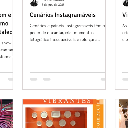
marinalombardo
5 de jun. de 2025
om e
Cenários Instagramáveis
Vi
omo
Cenários e painéis instagramáveis têm o
As 
talecer
poder de encantar, criar momentos
cri
fotográfico inesquecíveis e reforçar a
e e
a show
identidade visual da marca.
encantam
nsformam a