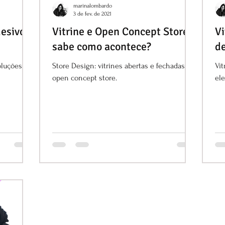
marinalombardo
3 de fev. de 2021
esivo é
Vitrine e Open Concept Store:
Vi
sabe como acontece?
d
oluções
Store Design: vitrines abertas e fechadas,
Vit
open concept store.
el