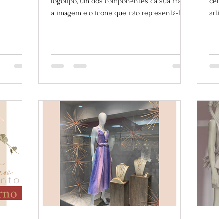
logotipo, um dos componentes da sua marca,
ce
a imagem e o ícone que irão representá-la
ar
Yor