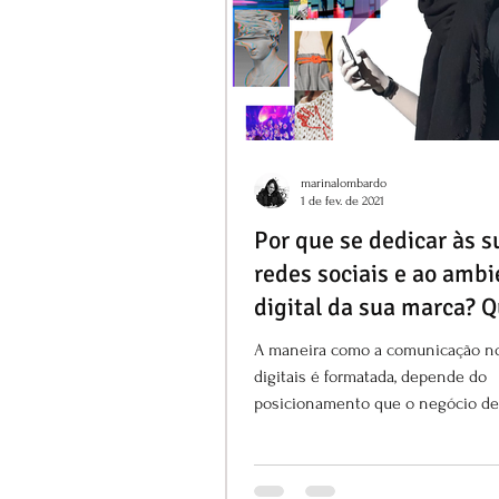
marinalombardo
1 de fev. de 2021
Por que se dedicar às s
redes sociais e ao ambi
digital da sua marca? Q
importância da presenç
A maneira como a comunicação no
redes sociais?
digitais é formatada, depende do
posicionamento que o negócio d
assumir frente ao seu público.