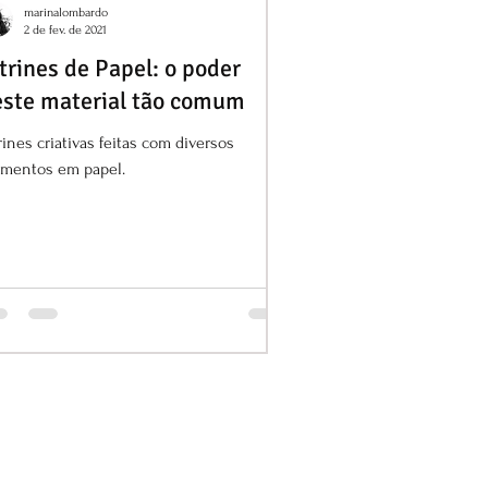
marinalombardo
2 de fev. de 2021
trines de Papel: o poder
este material tão comum
rines criativas feitas com diversos
ementos em papel.