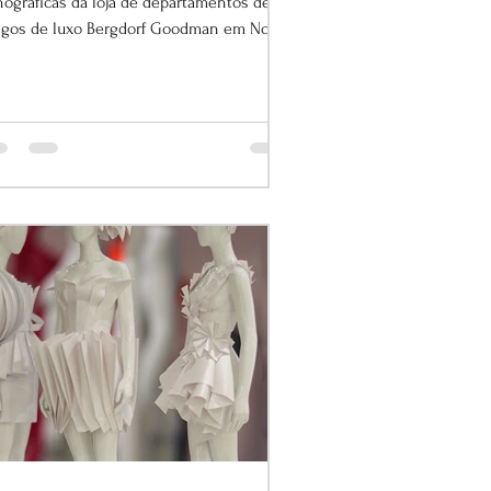
nográficas da loja de departamentos de
tigos de luxo Bergdorf Goodman em Nova
k.