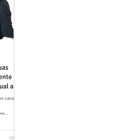
uas
ente
ual a
a nas
s canais
eve