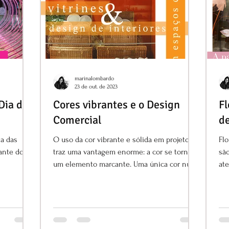
marinalombardo
23 de out. de 2023
 Dia das
Cores vibrantes e o Design
Fl
Comercial
d
ia das
O uso da cor vibrante e sólida em projetos
Flo
ante do
traz uma vantagem enorme: a cor se torna
sã
um elemento marcante. Uma única cor numa
ate
vitrine pode trazer o efeito desejado: chamar
a atenção e decorar a vitrine inteira!