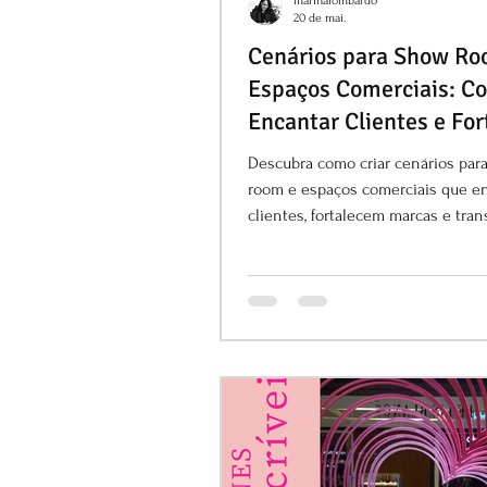
marinalombardo
20 de mai.
Cenários para Show Ro
Espaços Comerciais: C
Encantar Clientes e For
sua Marca
Descubra como criar cenários par
room e espaços comerciais que 
clientes, fortalecem marcas e tra
experiência de compra.