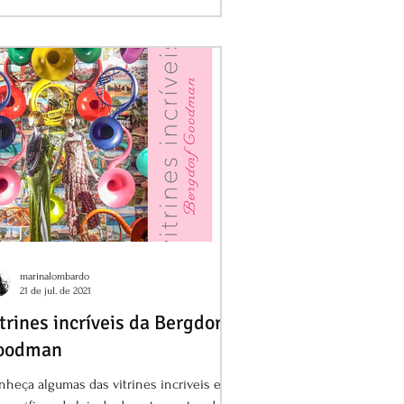
marinalombardo
21 de jul. de 2021
trines incríveis da Bergdorf
oodman
heça algumas das vitrines incríveis e