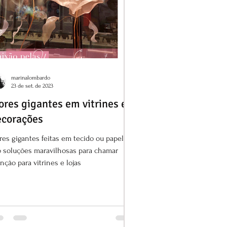
marinalombardo
23 de set. de 2023
ores gigantes em vitrines e
ecorações
res gigantes feitas em tecido ou papel
o soluções maravilhosas para chamar
nção para vitrines e lojas