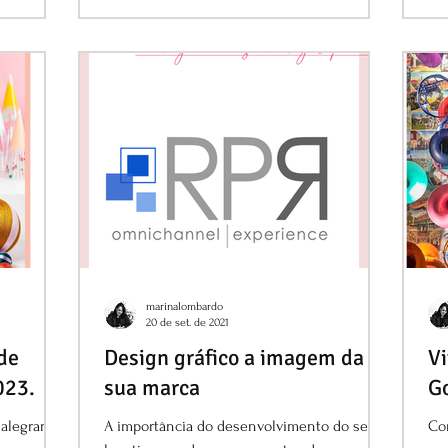
marinalombardo
20 de set. de 2021
de
Design gráfico a imagem da
Vi
023.
sua marca
G
alegrar a
A importância do desenvolvimento do seu
Con