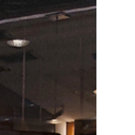
e Tendências
Vitrines
Design de
Interiores para
lojas
Design
Decoração
Comercial