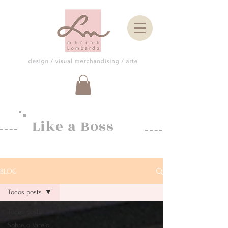
Like a Boss
BLOG
Todos posts
Todos posts
Sobre o Varejo